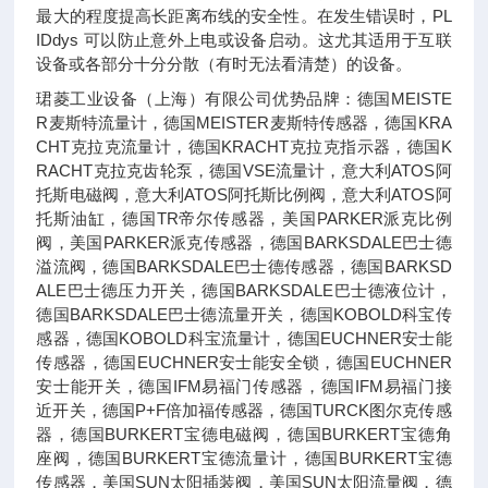
最大的程度提高长距离布线的安全性。在发生错误时，PL
IDdys 可以防止意外上电或设备启动。这尤其适用于互联
设备或各部分十分分散（有时无法看清楚）的设备。
珺菱工业设备（上海）有限公司优势品牌：德国MEISTE
R麦斯特流量计，德国MEISTER麦斯特传感器，德国KRA
CHT克拉克流量计，德国KRACHT克拉克指示器，德国K
RACHT克拉克齿轮泵，德国VSE流量计，意大利ATOS阿
托斯电磁阀，意大利ATOS阿托斯比例阀，意大利ATOS阿
托斯油缸，德国TR帝尔传感器，美国PARKER派克比例
阀，美国PARKER派克传感器，德国BARKSDALE巴士德
溢流阀，德国BARKSDALE巴士德传感器，德国BARKSD
ALE巴士德压力开关，德国BARKSDALE巴士德液位计，
德国BARKSDALE巴士德流量开关，德国KOBOLD科宝传
感器，德国KOBOLD科宝流量计，德国EUCHNER安士能
传感器，德国EUCHNER安士能安全锁，德国EUCHNER
安士能开关，德国IFM易福门传感器，德国IFM易福门接
近开关，德国P+F倍加福传感器，德国TURCK图尔克传感
器，德国BURKERT宝德电磁阀，德国BURKERT宝德角
座阀，德国BURKERT宝德流量计，德国BURKERT宝德
传感器，美国SUN太阳插装阀，美国SUN太阳流量阀，德