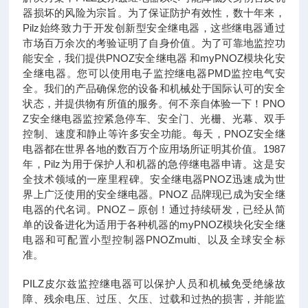
器损坏的风险为宗旨。为了保证防护有效性，数十年来，
Pilz始终致力于开发创新型安全继电器，这些继电器通过
市场百万余次的考验证明了自身价值。为了可靠地监控功
能安全，我们提供PNOZ安全继电器 和myPNOZ模块化安
全继电器。您可以使用电子监控继电器PMD监控电气安
全。我们的产品确保您的设备和机械处于国际认可的安全
状态，并提供物有所值的服务。何不亲自体验一下！PNO
Z安全继电器监控紧急停车、安全门、光栅、光幕、双手
控制、速度和静止等许多安全功能。每天，PNOZ安全继
电器都在世界各地的数百万个应用场所证明其价值。1987
年，Pilz为用于保护人和机器的急停继电器申请。这是安
全技术领域的一座里程碑。安全继电器PNOZ迅速成为世
界上广泛使用的安全继电器。PNOZ 品牌现已成为安全继
电器的代名词。PNOZ – 原创！通过持续研发，已经从简
单的设备进化为适用于各种机器的myPNOZ模块化安全继
电器和可配置小型控制器PNOZmulti、以及全球安全标
准。
PILZ皮尔兹监控继电器可以保护人员和机械免受绝缘故
障、残余电压、过压、欠压、过载和过热的损害，并能监