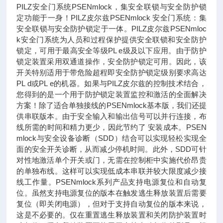
PILZ安全门系统PSENmlock，集安全联锁与安全防护锁
定功能于一身！PILZ皮尔兹PSENmlock 安全门系统：集
安全联锁与安全防护锁定于一体。PILZ皮尔兹PSENmloc
k安全门系统为人员和过程保护提供安全联锁和安全防护
锁定，可用于最高安全等级PL e级及以下应用。由于防护
锁定装置采用双通道操作，安全防护锁定可用。因此，该
开关特别适用于带危险超程即安全防护锁定级别要求高达
PL d或PL e的机器。如果与PILZ皮尔兹的控制技术结合，
您得到的是一个用于防护锁定装置监控和激活的全面解决
方案！除了适合单独接线的PSENmlock基本版，我们还提
供串联版本。由于安全输入和输出信号可以并行连接，布
线所需的时间和精力更少，因此节约了 安装成本。PSEN
mlock与安全设备诊断（SDD）结合可以实现轻松实现全
面的安全开关诊断，从而减少停机时间。此外，SDD可针
对性地激活单个开关或门，无需在控制柜中实施代价昂贵
的单独布线。这样可以实现低成本串联并较大限度减少接
线工作量。PSENmlock系列产品支持电源复位和自动复
位。虽然支持电源复位的版本在触发逃生释放装置后需要
复位（即关闭电源），但对于支持自动复位的版本来说，
这是不必要的。仅在重置逃生释放装置和关闭防护装置时