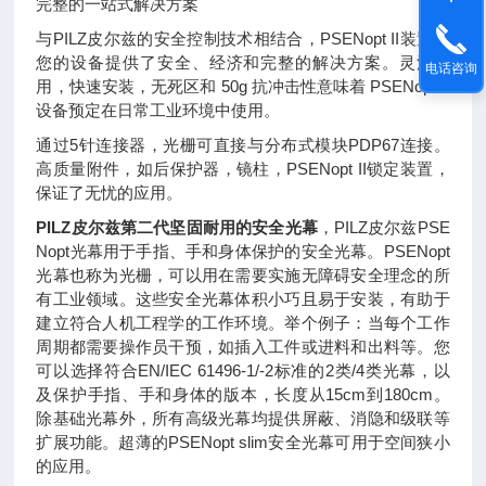
完整的一站式解决方案
与PILZ皮尔兹的安全控制技术相结合，PSENopt II装置为
您的设备提供了安全、经济和完整的解决方案。灵活易
电话咨询
用，快速安装，无死区和 50g 抗冲击性意味着 PSENopt II
设备预定在日常工业环境中使用。
通过5针连接器，光栅可直接与分布式模块PDP67连接。
高质量附件，如后保护器，镜柱，PSENopt II锁定装置，
保证了无忧的应用。
PILZ皮尔兹第二代坚固耐用的安全光幕
，
PILZ皮尔兹PSE
Nopt光幕用于手指、手和身体保护的安全光幕。PSENopt
光幕也称为光栅，可以用在需要实施无障碍安全理念的所
有工业领域。这些安全光幕体积小巧且易于安装，有助于
建立符合人机工程学的工作环境。举个例子：当每个工作
周期都需要操作员干预，如插入工件或进料和出料等。您
可以选择符合EN/IEC 61496-1/-2标准的2类/4类光幕，以
及保护手指、手和身体的版本，长度从15cm到180cm。
除基础光幕外，所有高级光幕均提供屏蔽、消隐和级联等
扩展功能。超薄的PSENopt slim安全光幕可用于空间狭小
的应用。