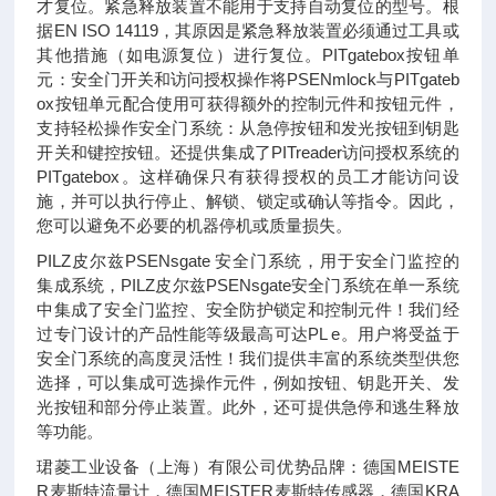
才复位。紧急释放装置不能用于支持自动复位的型号。根
据EN ISO 14119，其原因是紧急释放装置必须通过工具或
其他措施（如电源复位）进行复位。PITgatebox按钮单
元：安全门开关和访问授权操作将PSENmlock与PITgateb
ox按钮单元配合使用可获得额外的控制元件和按钮元件，
支持轻松操作安全门系统：从急停按钮和发光按钮到钥匙
开关和键控按钮。还提供集成了PITreader访问授权系统的
PITgatebox。这样确保只有获得授权的员工才能访问设
施，并可以执行停止、解锁、锁定或确认等指令。因此，
您可以避免不必要的机器停机或质量损失。
PILZ皮尔兹PSENsgate 安全门系统，用于安全门监控的
集成系统，PILZ皮尔兹PSENsgate安全门系统在单一系统
中集成了安全门监控、安全防护锁定和控制元件！我们经
过专门设计的产品性能等级最高可达PL e。用户将受益于
安全门系统的高度灵活性！我们提供丰富的系统类型供您
选择，可以集成可选操作元件，例如按钮、钥匙开关、发
光按钮和部分停止装置。此外，还可提供急停和逃生释放
等功能。
珺菱工业设备（上海）有限公司优势品牌：德国MEISTE
R麦斯特流量计，德国MEISTER麦斯特传感器，德国KRA