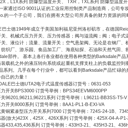
2X，L1X系列 防爆型温度开关、 TXR，TXL系列 防爆型温度开关。Bark
ale是一家通过ISO 9001认证的工业应用控制类产品制造商，
e Co.的一个子公司，我们在拥有大型公司所具备的财力资源
LE巴士德
1949年成立于美国加利福尼亚州洛杉矶市，在德国Reic
开关、机械式压力开关、压力传感器；阀与溢流阀；阀；电子式
开关、液位计；流量、流量开关；空气悬架阀。无论是在钢厂、
、纺织厂、游乐园、食品加工厂、海底钻探、石油和天然气田、
ksdale部件。 基本上各行各业都在使用各种类型的Barksda
路装载机之外的液压转向系统或起重机支撑支柱上的负载监控到
le产品系列。几乎在每个行业中，都可以看到Barksdale产品忙碌
份自己的力量！
ALE巴士德UTA2电子式温度传感器订货号：0631-053
BPS3000 订货号举例：BPS34EEVM6000PP
01,96211,96221系列 订货号举例：L96211-BB3SS-T5-V、L9
8000系列 订货号举例：8AA1-PL1-B-EXI-VA
凑型压力开关系列7000 订货号举例：724S-24-1B、734S-
)423X，425X，426X系列 订货号举例：425X-04-A-P1-Z10、42
,435,436系列 订货号举例：433H3-21、435H3-21、436H