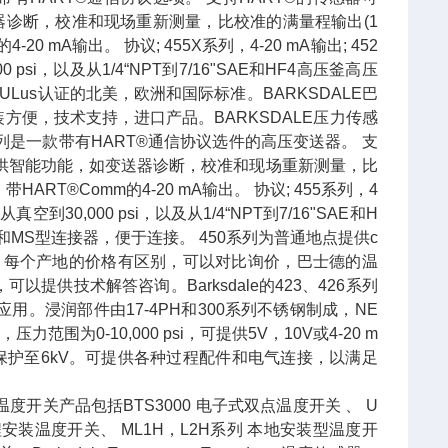
送器诊断，校准和现场重新测量，比校准的满量程输出(1
0 mA输出。 协议; 455X系列，4-20 mA输出; 452
si，以及从1/4“NPT到7/16"SAE和HF4高压釜高压
ULus认证的北美，欧洲和国际标准。BARKSDALE巴
便，技术支持，进口产品。BARKSDALE压力传感
450系列是一款带有HART®通信协议选件的高压变送器。 支
，提供智能功能，如变送器诊断，校准和现场重新测量，比
ART®Comm的4-20 mA输出。 协议; 455系列，4
到30,000 psi，以及从1/4“NPT到7/16"SAE和H
MS型连接器，便于连接。 450系列为普通地点提供c
工厂，每个产地的价格有区别，可以对比询价，巴士德的温
供技术解答咨询。Barksdale的423、426系列
。浸润部件由17-4PH和300系列不锈钢制成，NE
围为0-10,000 psi，可提供5V，10V或4-20 m
压保护至6kV。可提供各种过程配件和电气连接，以满足
ksdale温度开关产品包括BTS3000 电子式双点温度开关 、 U
远程安装温度开关、 ML1H，L2H系列 本地安装型温度开