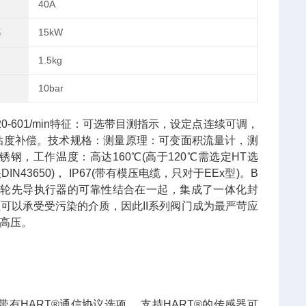
40A
率
15kW
1.5kg
10bar
-ST 20-601/min特征：可选带目测指示，设定点连续可调，
t的粘度补偿。技术规格：测量原理：可变面积流量计，测
料：黄铜/不锈钢，工作温度：高达160℃(高于120℃需选定HT选
N43650)， IP67(带有模压电缆，只对于EEx型)。B
齿条和小齿轮先导执行器的可靠性结合在一起，集成了一体化封
且可以承受受污染的介质，因此II系列阀门成为最严苛应
列高压。
，带有HART®通信协议选项。 支持HART®的传感器可