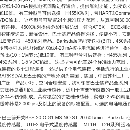
双线4-20 mA模拟电流回路进行通信，提供智能功能，如变
低10倍。 有三种型号可供选择：H455X系列，带HART®Comm的4-2
 VDC输出。 这些型号可配置24个标准压力范围，从真空到30,000 p
程连接。 450X系列提供危险区域防爆，符合ATEX，IECEx和c
智能变送器，新品设计。巴士德产品值得选择，便捷小巧，安装方
ALE变送器，450系列新品。Barksdale智能变送器(BiT)，
的传感器可以通过传统的双线4-20 mA模拟电流回路进行通信
出(10：1调节比)低10倍。 有三种型号可供选择：H455系列，带H
; 452系列，1-5 VDC输出。 这些型号可配置24个标准压力范围，从真空
压连接的多个过程连接。 还提供多个电气连接，包括流行的工业和
。BARKSDALE巴士德的产地分别为美国，德国，中国苏州
广泛，产品小巧，空间合理安装，我司销售巴士德产品全系列，可以提
5变送器是通用的工业级传感器，适用于需要*传感器的一般工业应用
由304不锈钢制成。具有稳定的扩散硅传感器，实现0.25%的精度，压力范
缓冲器是2,000 psi及以上的设备的标准配置。可选的电涌电
E巴士德开关BFS-20-O-G1-MS-NO-ST 20-601/min，Bar
式温度传感器、 UTF2 电子式温度传感器、 MT1H，T2H系列 