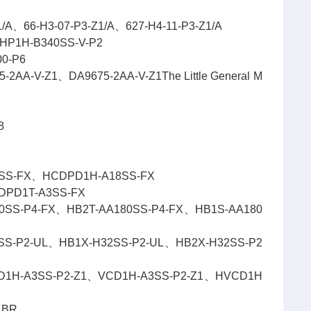
6-H3-07-P3-Z1/A、627-H4-11-P3-Z1/A
H-B340SS-V-P2
0-P6
、DA9675-2AA-V-Z1The Little General M
8
FX、HCDPD1H-A18SS-FX
D1T-A3SS-FX
-FX、HB2T-AA180SS-P4-FX、HB1S-AA180
2-UL、HB1X-H32SS-P2-UL、HB2X-H32SS-P2
3SS-P2-Z1、VCD1H-A3SS-P2-Z1、HVCD1H
1BR