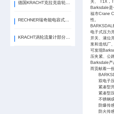
关、 T1X，T
德国KRACHT克拉克齿轮泵工作原理技术特点
Barksd
福市Cran
RECHNER瑞奇能电容式传感器家族又有一名新成员诞生
性。
BARKSDA
电子式压力
KRACHT涡轮流量计部分的维护保养
开关、液位
浆和造纸厂
可发现Bar
压夹紧、公
Barksda
而贡献着一
BARKSD
双电子压力开关
紧凑型开关962
紧凑型压力开关
不锈钢或黄铜紧
防爆传感器(放大
防火传感器433