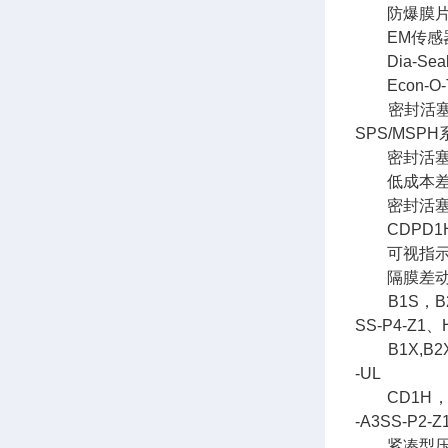
防爆膜片密封活
EM传感器600系
Dia-Seal
Econ-O-T
密封活塞，双制，
SPS/MSPH
密封活塞961
低成本差压开关
密封活塞904
CDPD1H
可视指示密封活
隔膜差动开关D
B1S，B2S，
SS-P4-Z1、
B1X,B2X 
-UL
CD1H，CD2
-A3SS-P2-Z
紧凑型压力开关