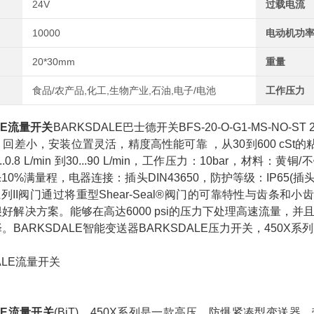
24V
过载电流
10000
电动机功
20*30mm
重量
食品/农产品,化工,生物产业,石油,电子/电池
工作压力
LE流量开关
BARKSDALE巴士德开关BFS-20-O-G1-MS-NO
回差小，安装位置灵活，精度高性能可靠 ，从30到600 cS
..0.8 L/min 到30...90 L/min，工作压力：10bar，材
10%满量程，电器连接：插头DIN43650，防护等级：IP65(插头DI
le的系列II阀门通过将重型Shear-Seal®阀门的可靠特性与
好解决方案。能够在高达6000 psi的压力下处理高速流量，并
。BARKSDALE智能变送器BARKSDALE压力开关，450X系
LE流量开关
(BiT)，450X系列是一款高压，防爆紧凑型变送器